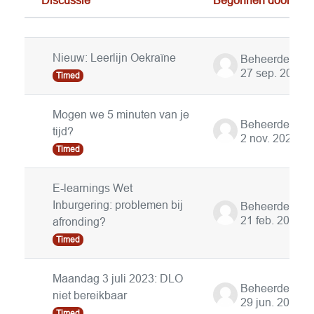
Status
Lijst met discussies. Toont 9 van 9 disc
Nieuw: Leerlijn Oekraïne
27 sep. 2022
Timed
Mogen we 5 minuten van je
tijd?
2 nov. 2022
Timed
E-learnings Wet
Inburgering: problemen bij
21 feb. 2023
afronding?
Timed
Maandag 3 juli 2023: DLO
niet bereikbaar
29 jun. 2023
Timed