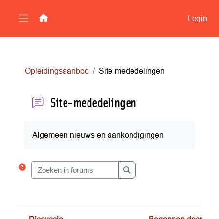
Ga naar hoofdinhoud
Login
Zijpaneel
Opleidingsaanbod
Site-mededelingen
Site-mededelingen
Voltooingsvoorwaarden
Algemeen nieuws en aankondigingen
Zoeken in forums
Zoeken in forums
Discussie
Begonnen door